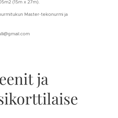
05m2 (15m x 27m).
onurmitukun Master-tekonurmi ja
alli@gmail.com
eenit ja
ikorttilaise