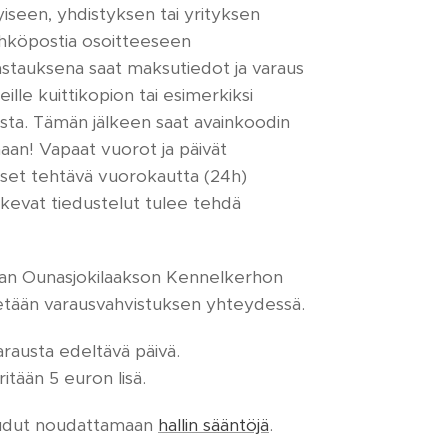
tyiseen, yhdistyksen tai yrityksen
ähköpostia osoitteeseen
stauksena saat maksutiedot ja varaus
ille kuittikopion tai esimerkiksi
a. Tämän jälkeen saat avainkoodin
maan! Vapaat vuorot ja päivät
kset tehtävä vuorokautta (24h)
kevat tiedustelut tulee tehdä
aan Ounasjokilaakson Kennelkerhon
etetään varausvahvistuksen yhteydessä.
rausta edeltävä päivä.
tään 5 euron lisä.
oudut noudattamaan
hallin sääntöjä
.