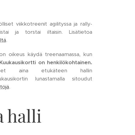
lliset viikkotreenit agilityssa ja rally-
tai ja torstai iltaisin. Lisätietoa
ltä
.
a on oikeus käydä treenaamassa, kun
Kuukausikortti on henkilökohtainen.
ukset aina etukäteen hallin
ukausikortin lunastamalla sitoudut
ntöjä
.
 halli