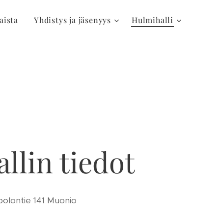
aista
Yhdistys ja jäsenyys
Hulmihalli
llin tiedot
polontie 141 Muonio