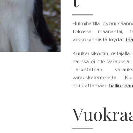
t
Hulmihallilla pyörii säännö
tokossa maanantai, tiis
viikkoryhmistä löydät
tää
Kuukausikortin ostajall
hallissa ei ole varauksia.
Tarkistathan vara
varauskalenterista. Ku
noudattamaan
hallin sää
Vuokraa