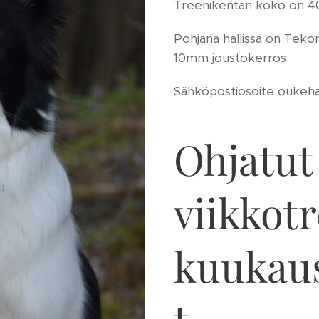
Treenikentän koko on 4
Pohjana hallissa on Tek
10mm joustokerros.
Sähköpostiosoite oukeh
Ohjatut
viikkotr
kuukaus