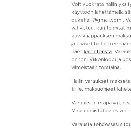
Voit vuokrata hallin yksi
käyttöön lähettämällä s
oukehalli@gmail.com . Va
vahvistuu, kun toimitat me
kuvakaappauksen maksust
ja pääset halliin treenaa
näet
kalenterista
. Varau
ennen. Viikonloppuja kos
viimeistään torstaina.
Hallin varaukset makset
tilille, maksuohjeet läh
Varauksen eräpäivä on va
Maksumuistutuksesta peri
Varausta tehdessäsi sit